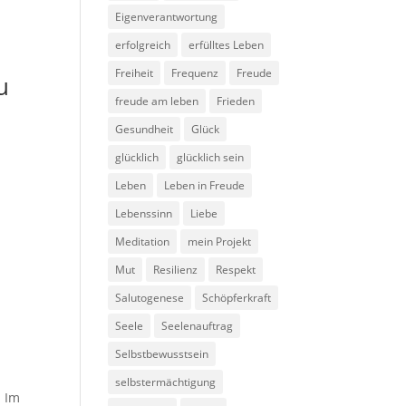
Eigenverantwortung
erfolgreich
erfülltes Leben
Freiheit
Frequenz
Freude
u
freude am leben
Frieden
Gesundheit
Glück
glücklich
glücklich sein
Leben
Leben in Freude
Lebenssinn
Liebe
Meditation
mein Projekt
Mut
Resilienz
Respekt
Salutogenese
Schöpferkraft
Seele
Seelenauftrag
Selbstbewusstsein
selbstermächtigung
. Im