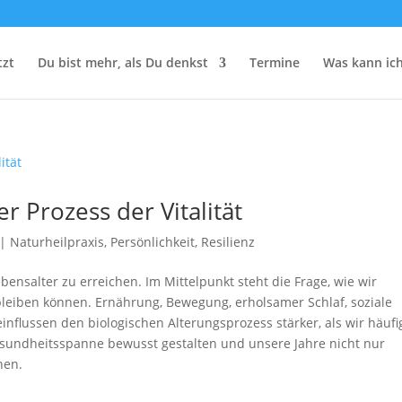
tzt
Du bist mehr, als Du denkst
Termine
Was kann ich
er Prozess der Vitalität
|
Naturheilpraxis
,
Persönlichkeit
,
Resilienz
bensalter zu erreichen. Im Mittelpunkt steht die Frage, wie wir
r bleiben können. Ernährung, Bewegung, erholsamer Schlaf, soziale
flussen den biologischen Alterungsprozess stärker, als wir häufi
Gesundheitsspanne bewusst gestalten und unsere Jahre nicht nur
nen.