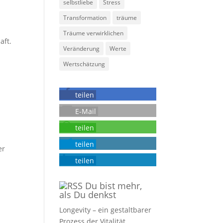
selbstliebe
Stress
Transformation
träume
Träume verwirklichen
aft.
Veränderung
Werte
Wertschätzung
teilen
E-Mail
teilen
teilen
er
teilen
Du bist mehr,
als Du denkst
Longevity – ein gestaltbarer
Prozess der Vitalität