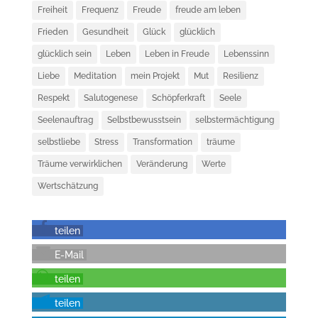
Freiheit
Frequenz
Freude
freude am leben
Frieden
Gesundheit
Glück
glücklich
glücklich sein
Leben
Leben in Freude
Lebenssinn
Liebe
Meditation
mein Projekt
Mut
Resilienz
Respekt
Salutogenese
Schöpferkraft
Seele
Seelenauftrag
Selbstbewusstsein
selbstermächtigung
selbstliebe
Stress
Transformation
träume
Träume verwirklichen
Veränderung
Werte
Wertschätzung
teilen
E-Mail
teilen
teilen