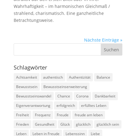
Wahrhaftigkeit – im harmonischen Gleichmaß /
strahlend, charismatisch. Eine ganzheitliche
Betrachtungsweise.
Nächste Einträge »
Schlagwörter
Achtsamkeit
authentisch
Authentizität
Balance
Bewusstsein
Bewusstseinserweiterung
Bewusstseinswandel
Chance
Corona
Dankbarkeit
Eigenverantwortung
erfolgreich
erfülltes Leben
Freiheit
Frequenz
Freude
freude am leben
Frieden
Gesundheit
Glück
glücklich
glücklich sein
Leben
Leben in Freude
Lebenssinn
Liebe