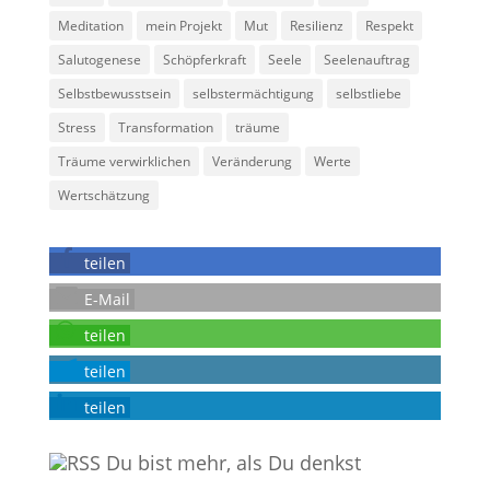
Meditation
mein Projekt
Mut
Resilienz
Respekt
Salutogenese
Schöpferkraft
Seele
Seelenauftrag
Selbstbewusstsein
selbstermächtigung
selbstliebe
Stress
Transformation
träume
Träume verwirklichen
Veränderung
Werte
Wertschätzung
teilen
E-Mail
teilen
teilen
teilen
Du bist mehr, als Du denkst